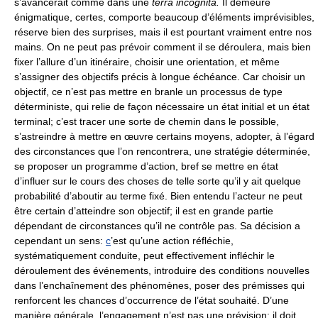
s’avancerait comme dans une
terra incognita.
Il demeure
énigmatique, certes, comporte beaucoup d’éléments imprévisibles,
réserve bien des surprises, mais il est pourtant vraiment entre nos
mains. On ne peut pas prévoir comment il se déroulera, mais bien
fixer l’allure d’un itinéraire, choisir une orientation, et même
s’assigner des objectifs précis à longue échéance. Car choisir un
objectif, ce n’est pas mettre en branle un processus de type
déterministe, qui relie de façon nécessaire un état initial et un état
terminal; c’est tracer une sorte de chemin dans le possible,
s’astreindre à mettre en œuvre certains moyens, adopter, à l’égard
des circonstances que l’on rencontrera, une stratégie déterminée,
se proposer un programme d’action, bref se mettre en état
d’influer sur le cours des choses de telle sorte qu’il y ait quelque
probabilité d’aboutir au terme fixé. Bien entendu l’acteur ne peut
être certain d’atteindre son objectif; il est en grande partie
dépendant de circonstances qu’il ne contrôle pas. Sa décision a
cependant un sens:
c
’est qu’une action réfléchie,
systématiquement conduite, peut effectivement infléchir le
déroulement des événements, introduire des conditions nouvelles
dans l’enchaînement des phénomènes, poser des prémisses qui
renforcent les chances d’occurrence de l’état souhaité. D’une
manière générale, l’engagement n’est pas une prévision; il doit