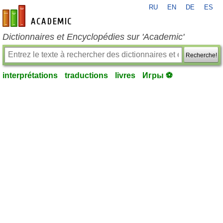
RU
EN
DE
ES
fr-academic.com
Dictionnaires et Encyclopédies sur 'Academic'
Recherche!
interprétations
traductions
livres
Игры ⚽